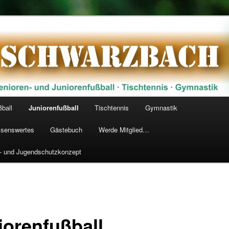
arzbach 1928 e.V.
ßball
Juniorenfußball
Tischtennis
Gymnastik
senswertes
Gästebuch
Werde Mitglied…
r- und Jugendschutzkonzept
iorenfußball