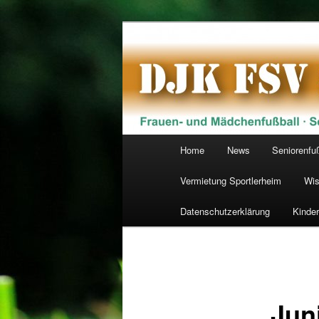
Zum
primären
Inhalt
DJK FSV Schw
springen
Hauptmenü
Home
News
Seniorenfu
Vermietung Sportlerheim
Wis
Datenschutzerklärung
Kinde
Jun