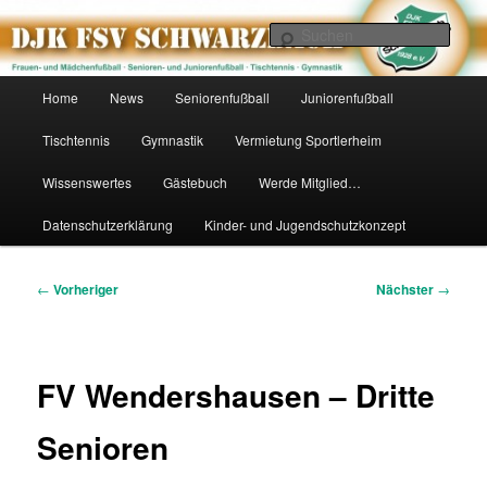
Zum
primären
Such
Inhalt
springen
DJK FSV Schwarzbach 1928 e.V.
Hauptmenü
Home
News
Seniorenfußball
Juniorenfußball
Tischtennis
Gymnastik
Vermietung Sportlerheim
Wissenswertes
Gästebuch
Werde Mitglied…
Datenschutzerklärung
Kinder- und Jugendschutzkonzept
Beitragsnavigation
←
Vorheriger
Nächster
→
FV Wendershausen – Dritte
Senioren