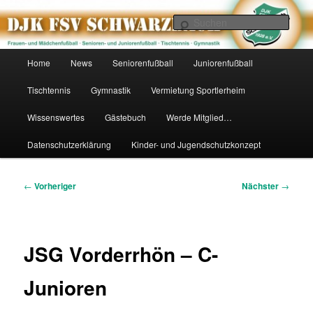
Zum
primären
Such
Inhalt
springen
DJK FSV Schwarzbach 1928 e.V.
Hauptmenü
Home
News
Seniorenfußball
Juniorenfußball
Tischtennis
Gymnastik
Vermietung Sportlerheim
Wissenswertes
Gästebuch
Werde Mitglied…
Datenschutzerklärung
Kinder- und Jugendschutzkonzept
Beitragsnavigation
←
Vorheriger
Nächster
→
JSG Vorderrhön – C-
Junioren