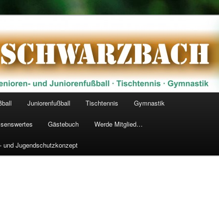
arzbach 1928 e.V.
ßball
Juniorenfußball
Tischtennis
Gymnastik
senswertes
Gästebuch
Werde Mitglied…
r- und Jugendschutzkonzept