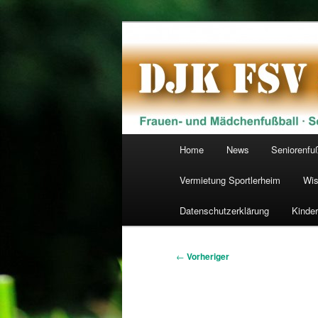
Zum
primären
Inhalt
DJK FSV Schw
springen
Hauptmenü
Home
News
Seniorenfu
Vermietung Sportlerheim
Wis
Datenschutzerklärung
Kinde
Beitragsnavigation
←
Vorheriger