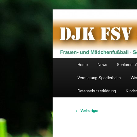
Zum
primären
Inhalt
DJK FSV Schw
springen
Hauptmenü
Home
News
Seniorenfu
Vermietung Sportlerheim
Wis
Datenschutzerklärung
Kinde
Beitragsnavigation
←
Vorheriger