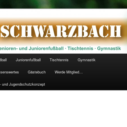
arzbach 1928 e.V.
ßball
Juniorenfußball
Tischtennis
Gymnastik
senswertes
Gästebuch
Werde Mitglied…
r- und Jugendschutzkonzept