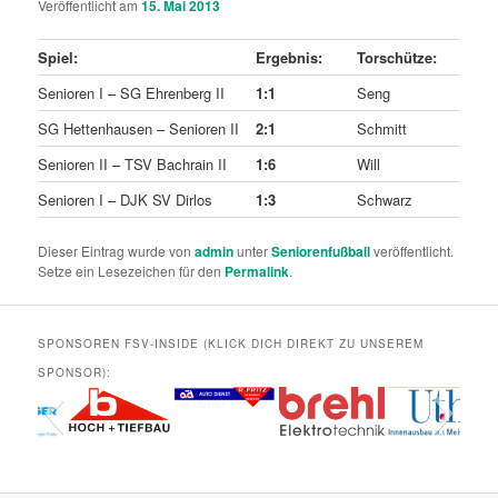
Veröffentlicht am
15. Mai 2013
Spiel:
Ergebnis:
Torschütze:
Senioren I – SG Ehrenberg II
1:1
Seng
SG Hettenhausen – Senioren II
2:1
Schmitt
Senioren II – TSV Bachrain II
1:6
Will
Senioren I – DJK SV Dirlos
1:3
Schwarz
Dieser Eintrag wurde von
admin
unter
Seniorenfußball
veröffentlicht.
Setze ein Lesezeichen für den
Permalink
.
SPONSOREN FSV-INSIDE (KLICK DICH DIREKT ZU UNSEREM
SPONSOR):