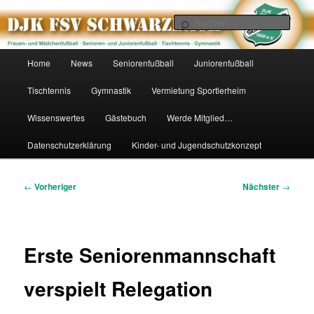
Zum
primären
Such
Inhalt
springen
DJK FSV Schwarzbach 1928 e.V.
Hauptmenü
Home
News
Seniorenfußball
Juniorenfußball
Tischtennis
Gymnastik
Vermietung Sportlerheim
Wissenswertes
Gästebuch
Werde Mitglied…
Datenschutzerklärung
Kinder- und Jugendschutzkonzept
Beitragsnavigation
←
Vorheriger
Nächster
→
Erste Seniorenmannschaft
verspielt Relegation