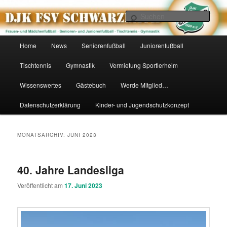
Zum
Zum
primären
sekundären
Such
Inhalt
Inhalt
springen
springen
DJK FSV Schwarzbach 1928 e.V.
Hauptmenü
Home
News
Seniorenfußball
Juniorenfußball
Tischtennis
Gymnastik
Vermietung Sportlerheim
Wissenswertes
Gästebuch
Werde Mitglied…
Datenschutzerklärung
Kinder- und Jugendschutzkonzept
MONATSARCHIV:
JUNI 2023
40. Jahre Landesliga
Veröffentlicht am
17. Juni 2023