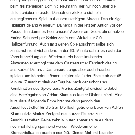
beim freistehenden Dominic Neumann, der nur noch über die
Linie schieben musste. Danach entwickelte sich ein
ausgeglichenes Spiel, auf enorm niedrigem Niveau. Das einzige
Highlight gelang wiederum Dalherda in der letzten Aktion vor der
Pause. Ein dummes Foul unserer Abwehr am Sechzehner nutzte
Enrico Schubert per Schlenzer in den Winkel zur 2:0
Halbzeitführung. Auch im zweiten Spielabschnitt sollte sich
zunächst nicht viel ändern. In der 60. Minute sah alles nach der
Vorentscheidung aus. Wiederum ein haarstreubender
Abwehrfehler ermöglichte dem Gästestürmer Fandrich das 3:0
aus kurzer Distanz. Das unsere Jungs aber auch Fussball
spielen und kämpfen können zeigten sie in der Phase ab der 65.
Minute. Zunächst blieb der Torjubel nach der schönsten
Kombination des Spiels aus. Marius Zentgraf erwischte dabei
eine Hereingabe von Adrian Blum aus kurzer Distanz nicht. Eine
kurz darauf folgende Ecke brachte dann jedoch den
Anschlusstreffer für die SG. Die flach getretene Ecke von Adrian
Blum nutzte Marius Zentgraf aus kurzer Distanz zum
Anschlusstreffer. Keine zehn Minuten später sollte es dann
nochmal richtig spannend werden. Wiederum eine
Standardsituation brachte das 2:3. Dieses Mal trat Leander