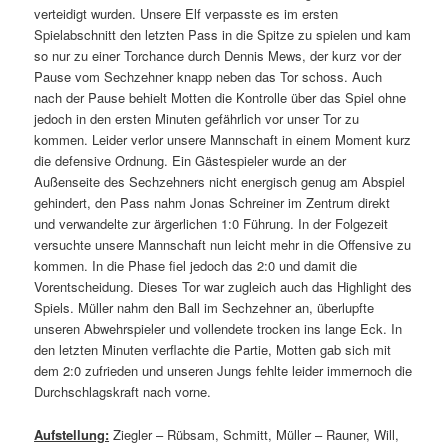
verteidigt wurden. Unsere Elf verpasste es im ersten
Spielabschnitt den letzten Pass in die Spitze zu spielen und kam
so nur zu einer Torchance durch Dennis Mews, der kurz vor der
Pause vom Sechzehner knapp neben das Tor schoss. Auch
nach der Pause behielt Motten die Kontrolle über das Spiel ohne
jedoch in den ersten Minuten gefährlich vor unser Tor zu
kommen. Leider verlor unsere Mannschaft in einem Moment kurz
die defensive Ordnung. Ein Gästespieler wurde an der
Außenseite des Sechzehners nicht energisch genug am Abspiel
gehindert, den Pass nahm Jonas Schreiner im Zentrum direkt
und verwandelte zur ärgerlichen 1:0 Führung. In der Folgezeit
versuchte unsere Mannschaft nun leicht mehr in die Offensive zu
kommen. In die Phase fiel jedoch das 2:0 und damit die
Vorentscheidung. Dieses Tor war zugleich auch das Highlight des
Spiels. Müller nahm den Ball im Sechzehner an, überlupfte
unseren Abwehrspieler und vollendete trocken ins lange Eck. In
den letzten Minuten verflachte die Partie, Motten gab sich mit
dem 2:0 zufrieden und unseren Jungs fehlte leider immernoch die
Durchschlagskraft nach vorne.
Aufstellung:
Ziegler – Rübsam, Schmitt, Müller – Rauner, Will,