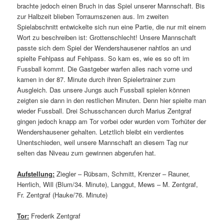
brachte jedoch einen Bruch in das Spiel unserer Mannschaft. Bis
zur Halbzeit blieben Torraumszenen aus. Im zweiten
Spielabschnitt entwickelte sich nun eine Partie, die nur mit einem
Wort zu beschreiben ist: Grottenschlecht! Unsere Mannschaft
passte sich dem Spiel der Wendershausener nahtlos an und
spielte Fehlpass auf Fehlpass. So kam es, wie es so oft im
Fussball kommt. Die Gastgeber warfen alles nach vorne und
kamen in der 87. Minute durch ihren Spielertrainer zum
Ausgleich. Das unsere Jungs auch Fussball spielen können
zeigten sie dann in den restlichen Minuten. Denn hier spielte man
wieder Fussball. Drei Schusschancen durch Marius Zentgraf
gingen jedoch knapp am Tor vorbei oder wurden vom Torhüter der
Wendershausener gehalten. Letztlich bleibt ein verdientes
Unentschieden, weil unsere Mannschaft an diesem Tag nur
selten das Niveau zum gewinnen abgerufen hat.
Aufstellung:
Ziegler – Rübsam, Schmitt, Krenzer – Rauner,
Herrlich, Will (Blum/34. Minute), Langgut, Mews – M. Zentgraf,
Fr. Zentgraf (Hauke/76. Minute)
Tor:
Frederik Zentgraf