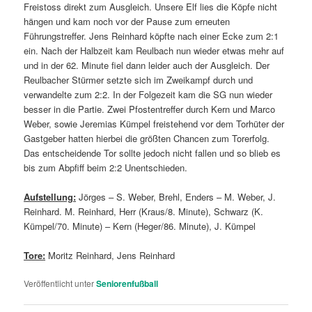
Freistoss direkt zum Ausgleich. Unsere Elf lies die Köpfe nicht
hängen und kam noch vor der Pause zum erneuten
Führungstreffer. Jens Reinhard köpfte nach einer Ecke zum 2:1
ein. Nach der Halbzeit kam Reulbach nun wieder etwas mehr auf
und in der 62. Minute fiel dann leider auch der Ausgleich. Der
Reulbacher Stürmer setzte sich im Zweikampf durch und
verwandelte zum 2:2. In der Folgezeit kam die SG nun wieder
besser in die Partie. Zwei Pfostentreffer durch Kern und Marco
Weber, sowie Jeremias Kümpel freistehend vor dem Torhüter der
Gastgeber hatten hierbei die größten Chancen zum Torerfolg.
Das entscheidende Tor sollte jedoch nicht fallen und so blieb es
bis zum Abpfiff beim 2:2 Unentschieden.
Aufstellung:
Jörges – S. Weber, Brehl, Enders – M. Weber, J.
Reinhard. M. Reinhard, Herr (Kraus/8. Minute), Schwarz (K.
Kümpel/70. Minute) – Kern (Heger/86. Minute), J. Kümpel
Tore:
Moritz Reinhard, Jens Reinhard
Veröffentlicht unter
Seniorenfußball