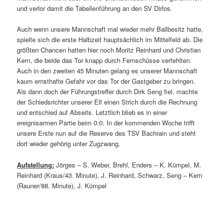
und verlor damit die Tabellenführung an den SV Dirlos.
Auch wenn unsere Mannschaft mal wieder mehr Ballbesitz hatte,
spielte sich die erste Halbzeit hauptsächlich im Mittelfeld ab. Die
größten Chancen hatten hier noch Moritz Reinhard und Christian
Kern, die beide das Tor knapp durch Fernschüsse verfehlten.
Auch in den zweiten 45 Minuten gelang es unserer Mannschaft
kaum ernsthafte Gefahr vor das Tor der Gastgeber zu bringen.
Als dann doch der Führungstreffer durch Dirk Seng fiel, machte
der Schiedsrichter unserer Elf einen Strich durch die Rechnung
und entschied auf Abseits. Letztlich blieb es in einer
ereignisarmen Partie beim 0:0. In der kommenden Woche trifft
unsere Erste nun auf die Reserve des TSV Bachrain und steht
dort wieder gehörig unter Zugzwang.
Aufstellung:
Jörges – S. Weber, Brehl, Enders – K. Kümpel, M.
Reinhard (Kraus/43. Minute), J. Reinhard, Schwarz, Seng – Kern
(Rauner/88. Minute), J. Kümpel