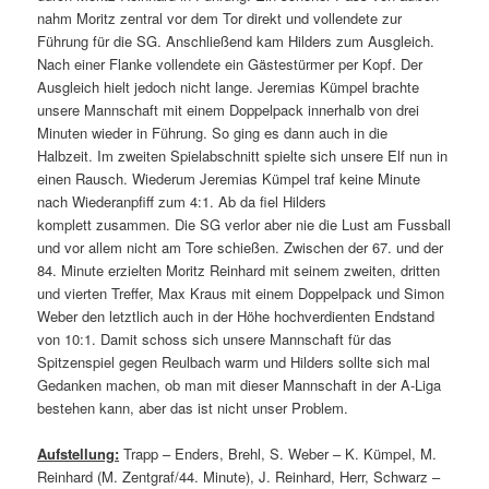
nahm Moritz zentral vor dem Tor direkt und vollendete zur
Führung für die SG. Anschließend kam Hilders zum Ausgleich.
Nach einer Flanke vollendete ein Gästestürmer per Kopf. Der
Ausgleich hielt jedoch nicht lange. Jeremias Kümpel brachte
unsere Mannschaft mit einem Doppelpack innerhalb von drei
Minuten wieder in Führung. So ging es dann auch in die
Halbzeit. Im zweiten Spielabschnitt spielte sich unsere Elf nun in
einen Rausch. Wiederum Jeremias Kümpel traf keine Minute
nach Wiederanpfiff zum 4:1. Ab da fiel Hilders
komplett zusammen. Die SG verlor aber nie die Lust am Fussball
und vor allem nicht am Tore schießen. Zwischen der 67. und der
84. Minute erzielten Moritz Reinhard mit seinem zweiten, dritten
und vierten Treffer, Max Kraus mit einem Doppelpack und Simon
Weber den letztlich auch in der Höhe hochverdienten Endstand
von 10:1. Damit schoss sich unsere Mannschaft für das
Spitzenspiel gegen Reulbach warm und Hilders sollte sich mal
Gedanken machen, ob man mit dieser Mannschaft in der A-Liga
bestehen kann, aber das ist nicht unser Problem.
Aufstellung:
Trapp – Enders, Brehl, S. Weber – K. Kümpel, M.
Reinhard (M. Zentgraf/44. Minute), J. Reinhard, Herr, Schwarz –