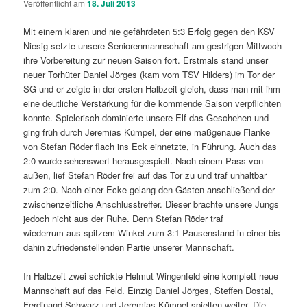
Veröffentlicht am
18. Juli 2013
Mit einem klaren und nie gefährdeten 5:3 Erfolg gegen den KSV
Niesig setzte unsere Seniorenmannschaft am gestrigen Mittwoch
ihre Vorbereitung zur neuen Saison fort. Erstmals stand unser
neuer Torhüter Daniel Jörges (kam vom TSV Hilders) im Tor der
SG und er zeigte in der ersten Halbzeit gleich, dass man mit ihm
eine deutliche Verstärkung für die kommende Saison verpflichten
konnte. Spielerisch dominierte unsere Elf das Geschehen und
ging früh durch Jeremias Kümpel, der eine maßgenaue Flanke
von Stefan Röder flach ins Eck einnetzte, in Führung. Auch das
2:0 wurde sehenswert herausgespielt. Nach einem Pass von
außen, lief Stefan Röder frei auf das Tor zu und traf unhaltbar
zum 2:0. Nach einer Ecke gelang den Gästen anschließend der
zwischenzeitliche Anschlusstreffer. Dieser brachte unsere Jungs
jedoch nicht aus der Ruhe. Denn Stefan Röder traf
wiederrum aus spitzem Winkel zum 3:1 Pausenstand in einer bis
dahin zufriedenstellenden Partie unserer Mannschaft.
In Halbzeit zwei schickte Helmut Wingenfeld eine komplett neue
Mannschaft auf das Feld. Einzig Daniel Jörges, Steffen Dostal,
Ferdinand Schwarz und Jeremias Kümpel spielten weiter. Die