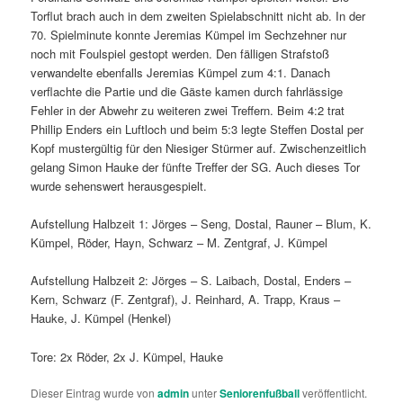
Torflut brach auch in dem zweiten Spielabschnitt nicht ab. In der
70. Spielminute konnte Jeremias Kümpel im Sechzehner nur
noch mit Foulspiel gestopt werden. Den fälligen Strafstoß
verwandelte ebenfalls Jeremias Kümpel zum 4:1. Danach
verflachte die Partie und die Gäste kamen durch fahrlässige
Fehler in der Abwehr zu weiteren zwei Treffern. Beim 4:2 trat
Phillip Enders ein Luftloch und beim 5:3 legte Steffen Dostal per
Kopf mustergültig für den Niesiger Stürmer auf. Zwischenzeitlich
gelang Simon Hauke der fünfte Treffer der SG. Auch dieses Tor
wurde sehenswert herausgespielt.
Aufstellung Halbzeit 1: Jörges – Seng, Dostal, Rauner – Blum, K.
Kümpel, Röder, Hayn, Schwarz – M. Zentgraf, J. Kümpel
Aufstellung Halbzeit 2: Jörges – S. Laibach, Dostal, Enders –
Kern, Schwarz (F. Zentgraf), J. Reinhard, A. Trapp, Kraus –
Hauke, J. Kümpel (Henkel)
Tore: 2x Röder, 2x J. Kümpel, Hauke
Dieser Eintrag wurde von
admin
unter
Seniorenfußball
veröffentlicht.