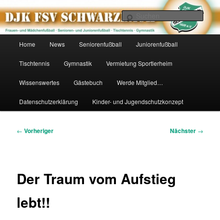
Zum
primären
Such
Inhalt
springen
DJK FSV Schwarzbach 1928 e.V.
Hauptmenü
Home
News
Seniorenfußball
Juniorenfußball
Tischtennis
Gymnastik
Vermietung Sportlerheim
Wissenswertes
Gästebuch
Werde Mitglied…
Datenschutzerklärung
Kinder- und Jugendschutzkonzept
Beitragsnavigation
←
Vorheriger
Nächster
→
Der Traum vom Aufstieg
lebt!!