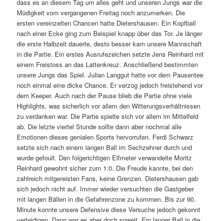
dass es an diesem Tag um alles geht und unseren Jungs war die
Müdigkeit vom vergangenen Freitag noch anzumerken. Die
ersten vereinzelten Chancen hatte Dietershausen. Ein Kopfball
nach einer Ecke ging zum Beispiel knapp über das Tor. Je länger
die erste Halbzeit dauerte, desto besser kam unsere Mannschaft
in die Partie. Ein erstes Ausrufezeichen setzte Jens Reinhard mit
einem Freistoss an das Lattenkreuz. Anschließend bestimmten
unsere Jungs das Spiel. Julian Langgut hatte vor dem Pausentee
noch einmal eine dicke Chance. Er verzog jedoch freistehend vor
dem Keeper. Auch nach der Pause blieb die Partie ohne viele
Highlights, was sicherlich vor allem den Witterungsverhältnissen
zu verdanken war. Die Partie spielte sich vor allem im Mittelfeld
ab. Die letzte viertel Stunde sollte dann aber nochmal alle
Emotionen dieses genialen Sports hervorrufen. Ferdi Schwarz
setzte sich nach einem langen Ball im Sechzehner durch und
wurde gefoult. Den folgerichtigen Elfmeter verwandelte Moritz
Reinhard gewohnt sicher zum 1:0. Die Freude kannte, bei den
zahlreich mitgereisten Fans, keine Grenzen. Dietershausen gab
sich jedoch nicht auf. Immer wieder versuchten die Gastgeber
mit langen Bällen in die Gefahrenzone zu kommen. Bis zur 90.
Minute konnte unsere Defensive diese Versuche jedoch gekonnt
verteidigen. Dann war es aber doch soweit. Ein langer Ball in die