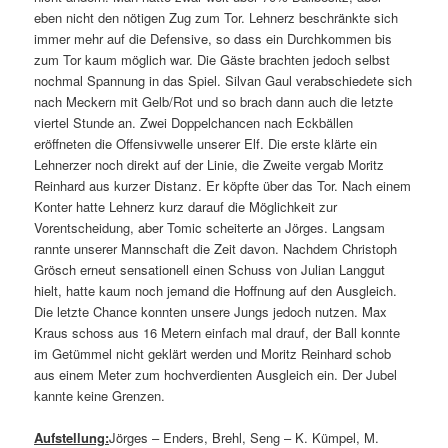
eben nicht den nötigen Zug zum Tor. Lehnerz beschränkte sich
immer mehr auf die Defensive, so dass ein Durchkommen bis
zum Tor kaum möglich war. Die Gäste brachten jedoch selbst
nochmal Spannung in das Spiel. Silvan Gaul verabschiedete sich
nach Meckern mit Gelb/Rot und so brach dann auch die letzte
viertel Stunde an. Zwei Doppelchancen nach Eckbällen
eröffneten die Offensivwelle unserer Elf. Die erste klärte ein
Lehnerzer noch direkt auf der Linie, die Zweite vergab Moritz
Reinhard aus kurzer Distanz. Er köpfte über das Tor. Nach einem
Konter hatte Lehnerz kurz darauf die Möglichkeit zur
Vorentscheidung, aber Tomic scheiterte an Jörges. Langsam
rannte unserer Mannschaft die Zeit davon. Nachdem Christoph
Grösch erneut sensationell einen Schuss von Julian Langgut
hielt, hatte kaum noch jemand die Hoffnung auf den Ausgleich.
Die letzte Chance konnten unsere Jungs jedoch nutzen. Max
Kraus schoss aus 16 Metern einfach mal drauf, der Ball konnte
im Getümmel nicht geklärt werden und Moritz Reinhard schob
aus einem Meter zum hochverdienten Ausgleich ein. Der Jubel
kannte keine Grenzen.
Aufstellung:
Jörges – Enders, Brehl, Seng – K. Kümpel, M.