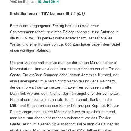
Veröffentlicht am
10. Juni 2014
Erste Senioren – TSV Lehnerz III
1:1 (0:1)
Bereits am vergangenen Freitag bestritt unsere erste
Seniorenmannschaft ihr erstes Relegationsspiel zum Aufstieg in
die KOL Mitte. Ein perfekt vorbereiteter Platz, sensationelles
Wetter und eine Kulisse von ca. 600 Zuschauer gaben dem Spiel
einen würdigen Rahmen.
Unserer Mannschaft merkte man ab der ersten Minute keinerlei
Nervosität an. Immer wieder kam man spielerisch vor das Tor der
Gäste. Die größten Chancen dabei hatten Jeremias Kümpel, der
eine Hereingabe um einen Schritt verfehlte und Jens Reinhard,
der den Torwart der Lehnerzer mit zwei Fernschüssen prüfte.
Dann fiel, wie aus dem Nichts, der Führungstreffer der Lehnerzer.
Nach einem Foulspiel schaltete Tomic schnell, flankte in die
Mitte und Singh schloss aus kurzer Distanz per Kopf ab. Bis zur
Pause zeigte sich unsere Mannschaft weiter spielbestimmend,
man kam nun aber nicht mehr so vehement vor das Tor der
Gäste. Auch im zweiten Spielabschnitt sollte sich dies zunächst
nicht ändern. Man hatte zwar weit über 70% Ballbesitz, aber