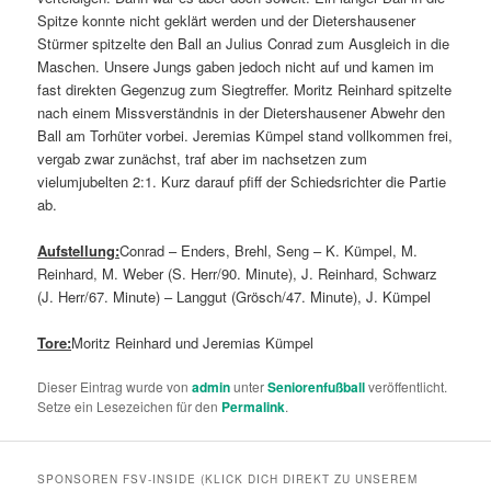
Spitze konnte nicht geklärt werden und der Dietershausener
Stürmer spitzelte den Ball an Julius Conrad zum Ausgleich in die
Maschen. Unsere Jungs gaben jedoch nicht auf und kamen im
fast direkten Gegenzug zum Siegtreffer. Moritz Reinhard spitzelte
nach einem Missverständnis in der Dietershausener Abwehr den
Ball am Torhüter vorbei. Jeremias Kümpel stand vollkommen frei,
vergab zwar zunächst, traf aber im nachsetzen zum
vielumjubelten 2:1. Kurz darauf pfiff der Schiedsrichter die Partie
ab.
Aufstellung:
Conrad – Enders, Brehl, Seng – K. Kümpel, M.
Reinhard, M. Weber (S. Herr/90. Minute), J. Reinhard, Schwarz
(J. Herr/67. Minute) – Langgut (Grösch/47. Minute), J. Kümpel
Tore:
Moritz Reinhard und Jeremias Kümpel
Dieser Eintrag wurde von
admin
unter
Seniorenfußball
veröffentlicht.
Setze ein Lesezeichen für den
Permalink
.
SPONSOREN FSV-INSIDE (KLICK DICH DIREKT ZU UNSEREM