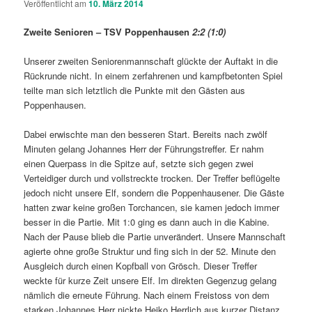
Veröffentlicht am
10. März 2014
Zweite Senioren – TSV Poppenhausen
2:2 (1:0)
Unserer zweiten Seniorenmannschaft glückte der Auftakt in die
Rückrunde nicht. In einem zerfahrenen und kampfbetonten Spiel
teilte man sich letztlich die Punkte mit den Gästen aus
Poppenhausen.
Dabei erwischte man den besseren Start. Bereits nach zwölf
Minuten gelang Johannes Herr der Führungstreffer. Er nahm
einen Querpass in die Spitze auf, setzte sich gegen zwei
Verteidiger durch und vollstreckte trocken. Der Treffer beflügelte
jedoch nicht unsere Elf, sondern die Poppenhausener. Die Gäste
hatten zwar keine großen Torchancen, sie kamen jedoch immer
besser in die Partie. Mit 1:0 ging es dann auch in die Kabine.
Nach der Pause blieb die Partie unverändert. Unsere Mannschaft
agierte ohne große Struktur und fing sich in der 52. Minute den
Ausgleich durch einen Kopfball von Grösch. Dieser Treffer
weckte für kurze Zeit unsere Elf. Im direkten Gegenzug gelang
nämlich die erneute Führung. Nach einem Freistoss von dem
starken Johannes Herr nickte Heiko Herrlich aus kurzer Distanz