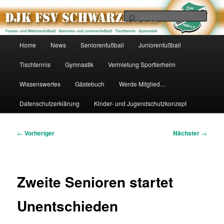
Zum
primären
Such
Inhalt
springen
DJK FSV Schwarzbach 1928 e.V.
Hauptmenü
Home
News
Seniorenfußball
Juniorenfußball
Tischtennis
Gymnastik
Vermietung Sportlerheim
Wissenswertes
Gästebuch
Werde Mitglied…
Datenschutzerklärung
Kinder- und Jugendschutzkonzept
Beitragsnavigation
←
Vorheriger
Nächster
→
Zweite Senioren startet
Unentschieden