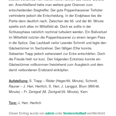
ein. Anschließend hatte man weitere gute Chancen zum
entscheidenden Siegtreffer. Der gute Poppenhausener Torhüter
verhinderte jedoch die Entscheidung. In der Endphase lies die
Partie dann deutlich nach. Zwischen der 65. und der 80. Minute
spielte sich alles im Mittelfeld ab. Doch es sollte in der
Schlussphase natürlich nochmal turbulent werden. Ein Ballverlust
im Mittelfeld nutzten die Poppenhausener zu einem langen Pass
in die Spitze. Das Laufduell verlor Leander Schmitt und legte den
Gästestürmer im Sechzehner. Den fälligen Elfer konnte
Sebastian Trapp jedoch sehenswert zur Ecke entschärfen. Doch
die Freude hielt nur kurz. Den folgenden Eckstoss konnte ein
Gästestürmer vollkommen freistehend zum Ausgleich und dem
damit verbundenen Endstand einköpfen.
Aufstellung:
S. Trapp – Röder (Heger/65. Minute), Schmitt,
Rauner – J. Herr, Herrlich, S. Herr, J. Langgut, Blum (Will/46.
Minute) – Fr. Zentgraf (M. Zentgraf/25. Minute), Kern
Tore:
J. Herr, Herrlich
Dieser Eintrag wurde von
admin
unter
Seniorenfußball
veröffentlicht.